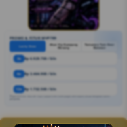
PROMO & FITUR MVP789
Akun Vip Gampang
Turnamen Turn Over
Lucky Draw
Menang
Bulanan
3x
Rp 6.929.700 / bln
6x
Rp 3.464.900 / bln
12x
Rp 1.732.500 / bln
Angka estimasi. Bisa ber https://papamove-travel.pages.dev/cepat4 sesuai kebijakan bank /
penyedia.