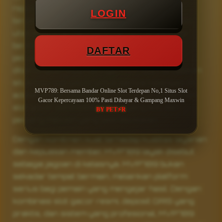
reputasi sebagai situs slot online resmi
LOGIN
terpercaya. MVP789 terus menjadi destinasi
utama para pemain yang mengincar sensasi
bermain kelas premium, fitur modern, serta
DAFTAR
peluang Maxwin yang jauh lebih besar
dibandingkan situs lainnya. MVP789 merupakan
situs toto slot gacor untuk semua kalangan. Ini
MVP789: Bersama Bandar Online Slot Terdepan No,1 Situs Slot
adalah arena bagi pemain serius yang mencari
Gacor Kepercayaan 100% Pasti Dibayar & Gampang Maxwin
slot gacor konsisten, sistem yang adil, dan
BY PET⚡R
peluang maxwin yang bisa dibuktikan.
Dengan komitmen kuat terhadap kualitas layanan
dan kepuasan member, MVP789 layak disebut
sebagai jagoan di kelasnya. MVP789 bukan
sekadar tempat bermain, melainkan platform
serius bagi pemain yang mengejar hasil. Dengan
kombinasi slot gacor resmi, deposit QRIS yang
praktis, dan sistem yang profesional, MVP789