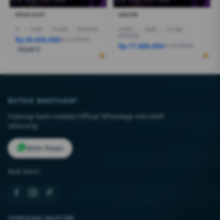
SITUS SLOT
GACOR
I7
|
16GB
|
512GB
|
RTX5050
CORE5
|
16GB
|
512GB
|
RTX4050
Rp 28.600.080
Rp 27.999.000
Rp 17.888.000
Rp 18.499.000
Terjual 6
BUTUH BANTUAN?
Hubungi kami melalui Official WhatsApp interaktif
sekarang.
Kirim Pesan
Ikuti kami:
TENTANG MVP789