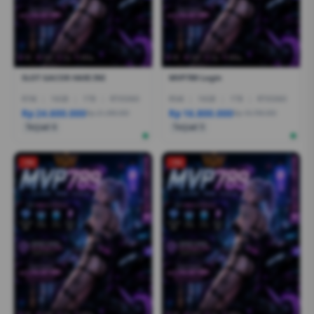
SLOT GACOR HARI INI
MVP789 Login
R7AI
|
16GB
|
1TB
|
RTX5060
R5AI
|
16GB
|
1TB
|
RTX5060
Rp 24.600.000
Rp 16.800.000
Rp 21.399.000
Rp 19.799.000
Terjual 6
Terjual 5
-1%
-1%