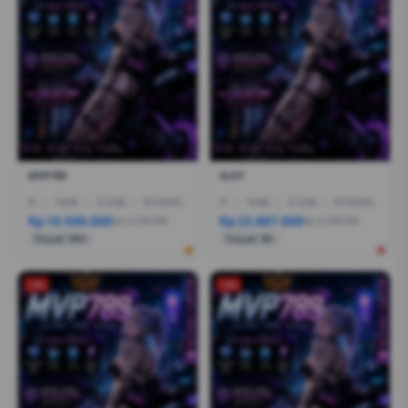
MVP789
SLOT
I5
|
16GB
|
512GB
|
RTX3050
I7
|
16GB
|
512GB
|
RTX5050
Rp 10.500.000
Rp 23.887.000
Rp 12.799.000
Rp 21.999.000
Terjual 200+
Terjual 20+
-1%
-1%