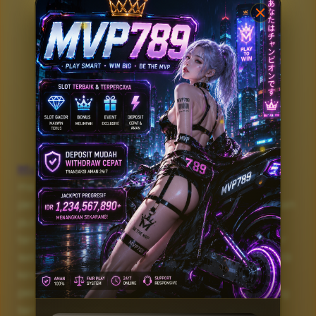
MVP789
MVP789
merupakan link resmi situs slot gacor
maxwin bisa via online yang menawarkan
permainan populer dari provider ternama dengan
putaran game sportif dan pecahan cantik
terpercaya gampang menang setiap hari. Daftar
sekarang juga dapatkan id hoki khusus. MVP789
kini hadir sebagai pusat permainan slot online
paling lengkap dengan koleksi Room Gacor yang
terkenal mudah menang setiap hari. Dengan