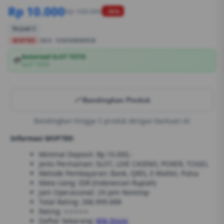
Rp 10.000
Rp 100.000
-95%
Terjual 2
MVP789
SKU:
1S83N0880RID
Autorized SLOT TOTO
💳
SLOT TOTO
Bandingkan Produk
Bandingkan hingga 5 produk dengan bantuan AI
Informasi MVP789:
Minimal Deposit: Rp.10.000,-
Jenis Permainan: SLOT, LIVE CASINO, POKER, TOGEL
Metode Pembayaran: Bank, QRIS, E-Wallet, Pulsa
Mata Uang: IDR (Indonesian Rupiah)
Jam Operasional: 24 Jam Nonstop
Total Rating: 288.999.888
Rating: ⭐⭐⭐⭐⭐
Daftar Sekarang:
Klik Disini