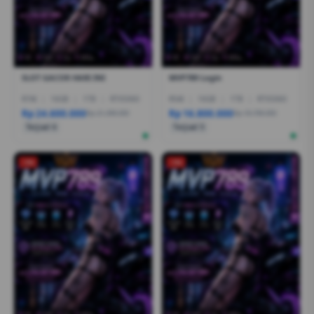
SLOT GACOR HARI INI
MVP789 Login
R7AI
|
16GB
|
1TB
|
RTX5060
R5AI
|
16GB
|
1TB
|
RTX5060
Rp 24.600.000
Rp 16.800.000
Rp 21.399.000
Rp 19.799.000
Terjual 6
Terjual 5
-1%
-1%