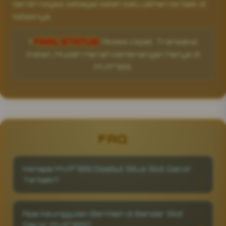
berdiri tegas sebagai salah satu pilihan terbaik di
kelasnya.
‼️
FINAL STATUS:
Akses cepat, Transaksi
instan, Mudah meraih kemenangan hanya di
MVP789.
FAQ
Kenapa MVP789 Disebut Situs Slot Gacor
Terbaik?
MVP789 dikenal sebagai situs slot gacor
terbaik karena sistemnya menggunakan
Apa Keunggulan Bermain di Bandar Slot
teknologi enkripsi tinggi dan server global
Gacor MVP789?