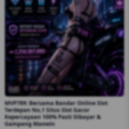
1/6
MVP789: Bersama Bandar Online Slot
Terdepan No,1 Situs Slot Gacor
Kepercayaan 100% Pasti Dibayar &
Gampang Maxwin